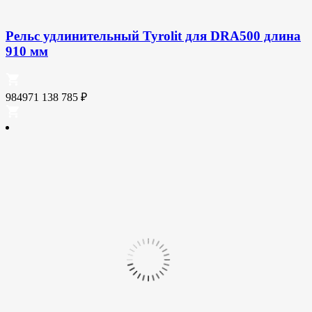
Рельс удлинительный Tyrolit для DRA500 длина
910 мм
984971
138 785
₽