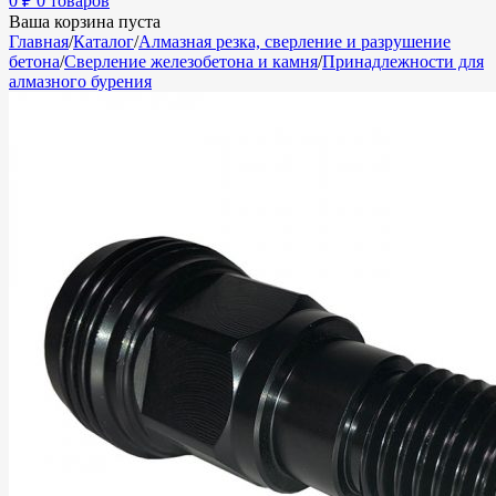
0
₽
0 товаров
Ваша корзина пуста
Главная
/
Каталог
/
Алмазная резка, сверление и разрушение
бетона
/
Сверление железобетона и камня
/
Принадлежности для
алмазного бурения