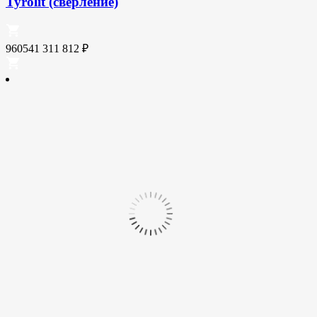
Tyrolit (сверление)
960541
311 812
₽