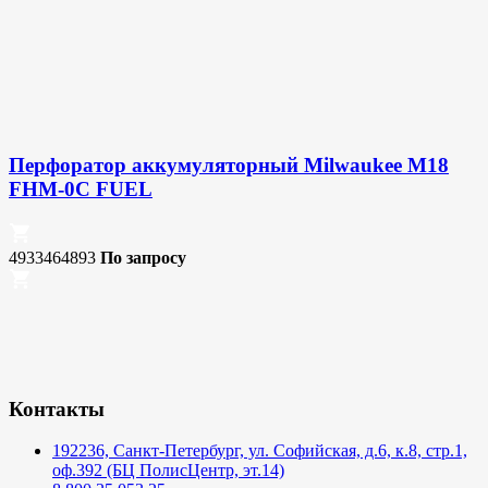
Перфоратор аккумуляторный Milwaukee M18
FHM-0C FUEL
4933464893
По запросу
Контакты
192236, Санкт-Петербург, ул. Софийская, д.6, к.8, стр.1,
оф.392 (БЦ ПолисЦентр, эт.14)