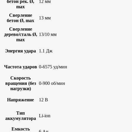
бетон рек. Ø,
12 мм
max
Сверление
13 мм
бетон Ø, max
Сверление
дерево/сталь Ø,
13/10 мм
max
Энергия удара
1.1 Дж
Частота ударов
0-6575 уд/мин
Скорость
вращения (без
0-900 об/мин
нагрузки)
Напряжение
12 В
Тип
Li-ion
аккумулятора
Емкость
6 Ач