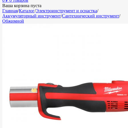
0
₽
0 товаров
Ваша корзина пуста
Главная
/
Каталог
/
Электроинструмент и оснастка
/
Аккумуляторный инструмент
/
Сантехнический инструмент
/
Обжимной