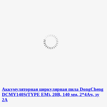
Аккумуляторная циркулярная пила DongCheng
DCMY140S(TYPE EM), 20В, 140 мм, 2*4Ач, зу
2А