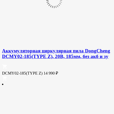
Аккумуляторная циркулярная пила DongCheng
DCMY02-185(TYPE Z), 20В, 185мм, без акб и зу
DCMY02-185(TYPE Z)
14 990
₽