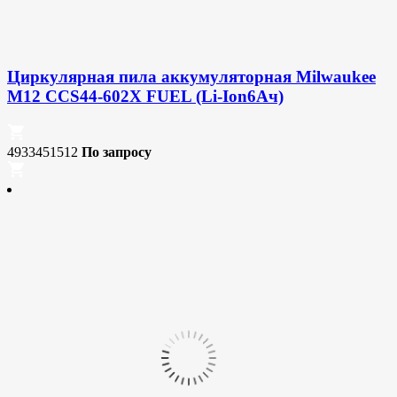
Циркулярная пила аккумуляторная Milwaukee
M12 CCS44-602X FUEL (Li-Ion6Ач)
4933451512
По запросу