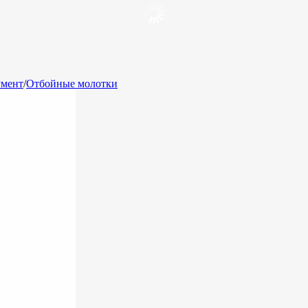
умент
/
Отбойные молотки