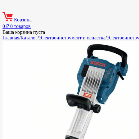
Корзина
0
₽
0 товаров
Ваша корзина пуста
Главная
/
Каталог
/
Электроинструмент и оснастка
/
Электроинстр