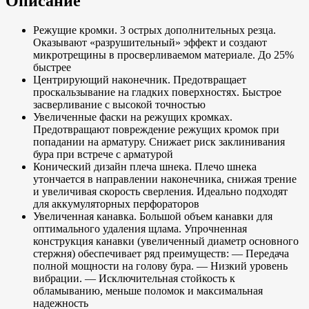
Описание
Режущие кромки. 3 острых дополнительных резца.
Оказывают «разрушительный» эффект и создают
микротрещины в просверливаемом материале. До 25%
быстрее
Центрирующий наконечник. Предотвращает
проскальзывание на гладких поверхностях. Быстрое
засверливание с высокой точностью
Увеличенные фаски на режущих кромках.
Предотвращают повреждение режущих кромок при
попадании на арматуру. Снижает риск заклинивания
бура при встрече с арматурой
Конический дизайн плеча шнека. Плечо шнека
утончается в направлении наконечника, снижая трение
и увеличивая скорость сверления. Идеально подходят
для аккумуляторных перфораторов
Увеличенная канавка. Большой объем канавки для
оптимального удаления щлама. Упрочненная
конструкция канавки (увеличенный диаметр основного
стержня) обеспечивает ряд преимуществ: — Передача
полной мощности на голову бура. — Низкий уровень
вибрации. — Исключительная стойкость к
обламыванию, меньше поломок и максимальная
надежность