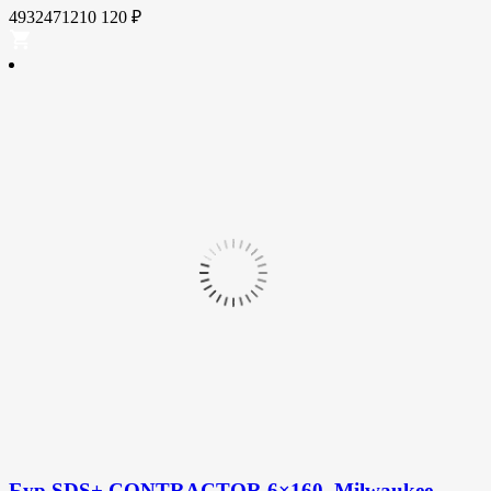
4932471210
120
₽
Бур SDS+ CONTRACTOR 6×160, Milwaukee