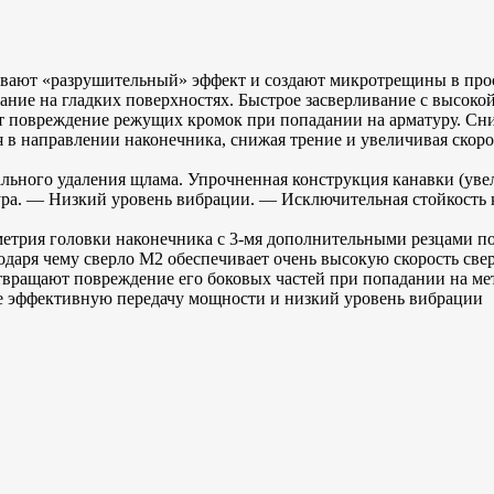
ывают «разрушительный» эффект и создают микротрещины в про
ие на гладких поверхностях. Быстрое засверливание с высоко
повреждение режущих кромок при попадании на арматуру. Сниж
 в направлении наконечника, снижая трение и увеличивая скоро
ального удаления щлама. Упрочненная конструкция канавки (уве
ура. — Низкий уровень вибрации. — Исключительная стойкость
головки наконечника с 3-мя дополнительными резцами позвол
одаря чему сверло M2 обеспечивает очень высокую скорость све
щают повреждение его боковых частей при попадании на мета
ее эффективную передачу мощности и низкий уровень вибрации