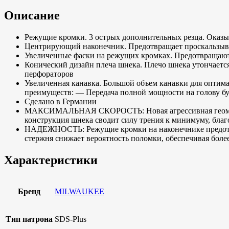
Описание
Режущие кромки. 3 острых дополнительных резца. Оказ
Центрирующий наконечник. Предотвращает проскальзыван
Увеличенные фаски на режущих кромках. Предотвращают 
Конический дизайн плеча шнека. Плечо шнека утончается
перфораторов
Увеличенная канавка. Большой объем канавки для оптим
преимуществ: — Передача полной мощности на голову б
Сделано в Германии
МАКСИМАЛЬНАЯ СКОРОСТЬ: Новая агрессивная геометрия 
конструкция шнека сводит силу трения к минимуму, благ
НАДЕЖНОСТЬ: Режущие кромки на наконечнике предотвра
стержня снижает вероятность поломки, обеспечивая бол
Характеристики
Бренд
MILWAUKEE
Тип патрона
SDS-Plus