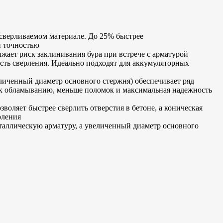
сверливаемом материале. До 25% быстрее
й точностью
ает риск заклинивания бура при встрече с арматурой
сть сверления. Идеально подходят для аккумуляторных
личенный диаметр основного стержня) обеспечивает ряд
 к обламыванию, меньше поломок и максимальная надежность
яет быстрее сверлить отверстия в бетоне, а коническая
рления
ллическую арматуру, а увеличенный диаметр основного