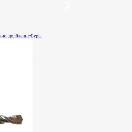
ние, долбление
/
Буры