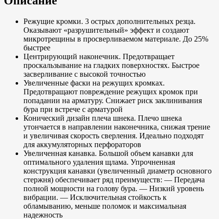
Описание
Режущие кромки. 3 острых дополнительных резца.
Оказывают «разрушительный» эффект и создают
микротрещины в просверливаемом материале. До 25%
быстрее
Центрирующий наконечник. Предотвращает
проскальзывание на гладких поверхностях. Быстрое
засверливание с высокой точностью
Увеличенные фаски на режущих кромках.
Предотвращают повреждение режущих кромок при
попадании на арматуру. Снижает риск заклинивания
бура при встрече с арматурой
Конический дизайн плеча шнека. Плечо шнека
утончается в направлении наконечника, снижая трение
и увеличивая скорость сверления. Идеально подходят
для аккумуляторных перфораторов
Увеличенная канавка. Большой объем канавки для
оптимального удаления щлама. Упрочненная
конструкция канавки (увеличенный диаметр основного
стержня) обеспечивает ряд преимуществ: — Передача
полной мощности на голову бура. — Низкий уровень
вибрации. — Исключительная стойкость к
обламыванию, меньше поломок и максимальная
надежность