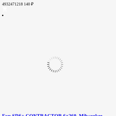
4932471218
140
₽
Бур SDS+ CONTRACTOR 6×260, Milwaukee