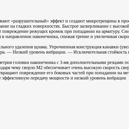
ывают «разрушительный» эффект и создают микротрещины в про
ие на гладких поверхностях. Быстрое засверливание с высоко
повреждение режущих кромок при попадании на арматуру. Сниж
 в направлении наконечника, снижая трение и увеличивая скоро
ального удаления щлама. Упрочненная конструкция канавки (уве
ура. — Низкий уровень вибрации. — Исключительная стойкость
головки наконечника с 3-мя дополнительными резцами позвол
одаря чему сверло M2 обеспечивает очень высокую скорость све
щают повреждение его боковых частей при попадании на мета
ее эффективную передачу мощности и низкий уровень вибрации