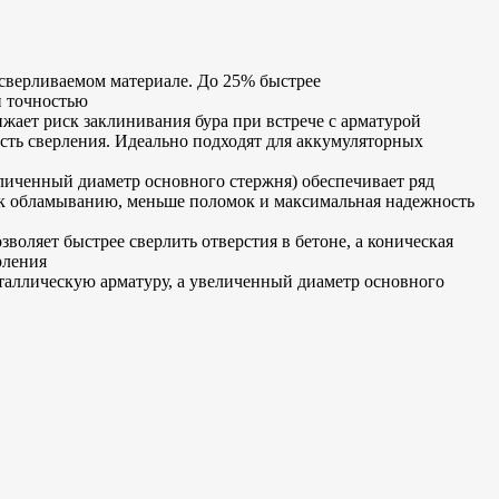
сверливаемом материале. До 25% быстрее
й точностью
ает риск заклинивания бура при встрече с арматурой
сть сверления. Идеально подходят для аккумуляторных
личенный диаметр основного стержня) обеспечивает ряд
 к обламыванию, меньше поломок и максимальная надежность
яет быстрее сверлить отверстия в бетоне, а коническая
рления
ллическую арматуру, а увеличенный диаметр основного