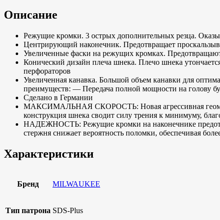
Описание
Режущие кромки. 3 острых дополнительных резца. Оказ
Центрирующий наконечник. Предотвращает проскальзыван
Увеличенные фаски на режущих кромках. Предотвращают 
Конический дизайн плеча шнека. Плечо шнека утончается
перфораторов
Увеличенная канавка. Большой объем канавки для оптим
преимуществ: — Передача полной мощности на голову б
Сделано в Германии
МАКСИМАЛЬНАЯ СКОРОСТЬ: Новая агрессивная геометрия 
конструкция шнека сводит силу трения к минимуму, благ
НАДЕЖНОСТЬ: Режущие кромки на наконечнике предотвра
стержня снижает вероятность поломки, обеспечивая бол
Характеристики
Бренд
MILWAUKEE
Тип патрона
SDS-Plus