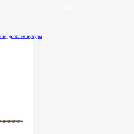
ние, долбление
/
Буры