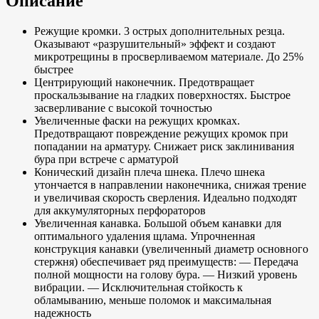
Описание
Режущие кромки. 3 острых дополнительных резца.
Оказывают «разрушительный» эффект и создают
микротрещины в просверливаемом материале. До 25%
быстрее
Центрирующий наконечник. Предотвращает
проскальзывание на гладких поверхностях. Быстрое
засверливание с высокой точностью
Увеличенные фаски на режущих кромках.
Предотвращают повреждение режущих кромок при
попадании на арматуру. Снижает риск заклинивания
бура при встрече с арматурой
Конический дизайн плеча шнека. Плечо шнека
утончается в направлении наконечника, снижая трение
и увеличивая скорость сверления. Идеально подходят
для аккумуляторных перфораторов
Увеличенная канавка. Большой объем канавки для
оптимального удаления щлама. Упрочненная
конструкция канавки (увеличенный диаметр основного
стержня) обеспечивает ряд преимуществ: — Передача
полной мощности на голову бура. — Низкий уровень
вибрации. — Исключительная стойкость к
обламыванию, меньше поломок и максимальная
надежность