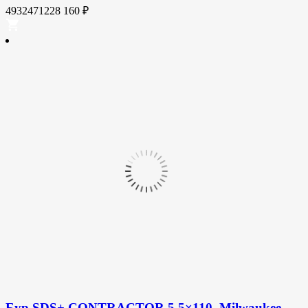
4932471228
160
₽
Бур SDS+ CONTRACTOR 5.5×110, Milwaukee