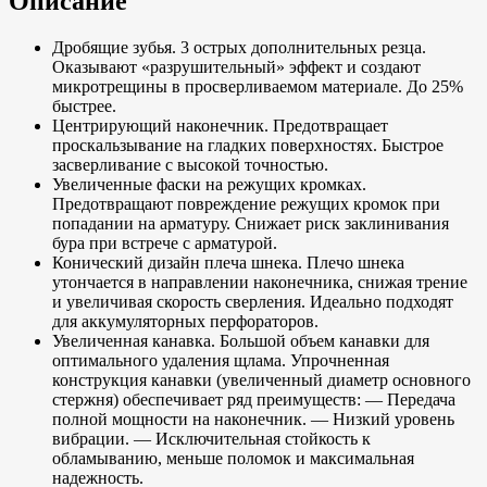
Описание
Дробящие зубья. 3 острых дополнительных резца.
Оказывают «разрушительный» эффект и создают
микротрещины в просверливаемом материале. До 25%
быстрее.
Центрирующий наконечник. Предотвращает
проскальзывание на гладких поверхностях. Быстрое
засверливание с высокой точностью.
Увеличенные фаски на режущих кромках.
Предотвращают повреждение режущих кромок при
попадании на арматуру. Снижает риск заклинивания
бура при встрече с арматурой.
Конический дизайн плеча шнека. Плечо шнека
утончается в направлении наконечника, снижая трение
и увеличивая скорость сверления. Идеально подходят
для аккумуляторных перфораторов.
Увеличенная канавка. Большой объем канавки для
оптимального удаления щлама. Упрочненная
конструкция канавки (увеличенный диаметр основного
стержня) обеспечивает ряд преимуществ: — Передача
полной мощности на наконечник. — Низкий уровень
вибрации. — Исключительная стойкость к
обламыванию, меньше поломок и максимальная
надежность.