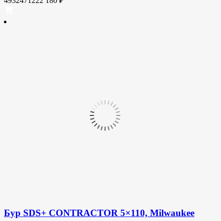
4932471222
180
₽
Бур SDS+ CONTRACTOR 5×110, Milwaukee