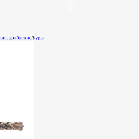
ние, долбление
/
Буры