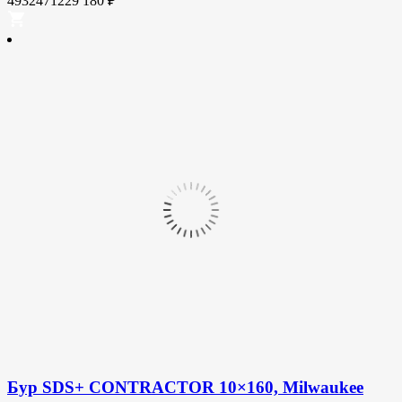
4932471229
180
₽
Бур SDS+ CONTRACTOR 10×160, Milwaukee