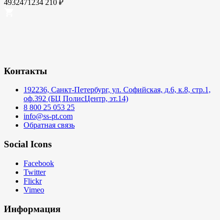
4932471234
210
₽
Контакты
192236, Санкт-Петербург, ул. Софийская, д.6, к.8, стр.1,
оф.392 (БЦ ПолисЦентр, эт.14)
8 800 25 053 25
info@ss-pt.com
Обратная связь
Social Icons
Facebook
Twitter
Flickr
Vimeo
Информация