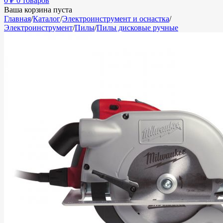
0
₽
0 товаров
Ваша корзина пуста
Главная
/
Каталог
/
Электроинструмент и оснастка
/
Электроинструмент
/
Пилы
/
Пилы дисковые ручные