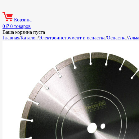
Корзина
0
₽
0 товаров
Ваша корзина пуста
Главная
/
Каталог
/
Электроинструмент и оснастка
/
Оснастка
/
Алма