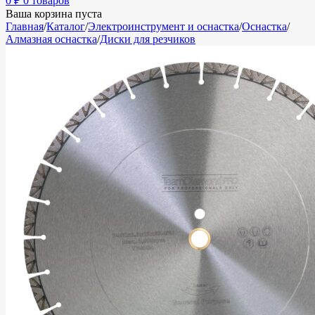
0
₽
0 товаров
Ваша корзина пуста
Главная
/
Каталог
/
Электроинструмент и оснастка
/
Оснастка
/
Алмазная оснастка
/
Диски для резчиков