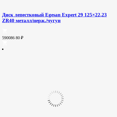
Диск лепестковый Egesan Expert 29 125×22,23
ZR40 металл/нерж./чугун
590086
80
₽