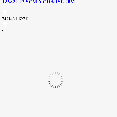
125×22.23 SCM A COARSE 28VL
742148
1 627
₽