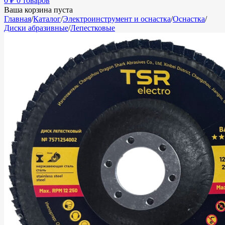
0
₽
0 товаров
Ваша корзина пуста
Главная
/
Каталог
/
Электроинструмент и оснастка
/
Оснастка
/
Диски абразивные
/
Лепестковые