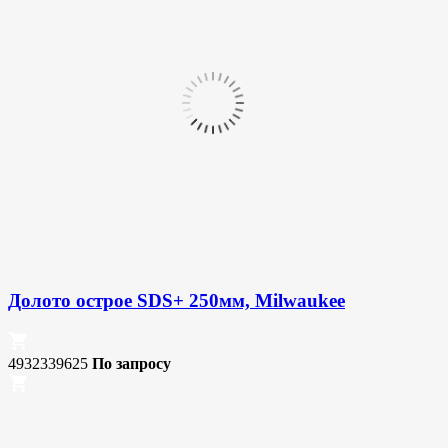
Долото острое SDS+ 250мм, Milwaukee
4932339625
По запросу