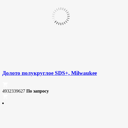
Долото полукруглое SDS+, Milwaukee
4932339627
По запросу