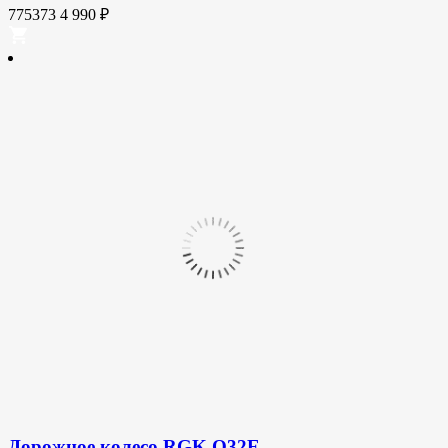
775373
4 990
₽
Дорожное колесо RGK Q32E