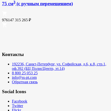
3
75 см
(с ручным перемещением)
976147
315 265
₽
Контакты
192236, Санкт-Петербург, ул. Софийская, д.6, к.8, стр.1,
оф.392 (БЦ ПолисЦентр, эт.14)
8 800 25 053 25
info@ss-pt.com
Обратная связь
Social Icons
Facebook
Twitter
Flickr