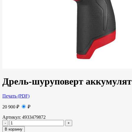
Дрель-шуруповерт аккумулят
Печать (PDF)
20 900
₽
₽
Артикул:
4933479872
В корзину