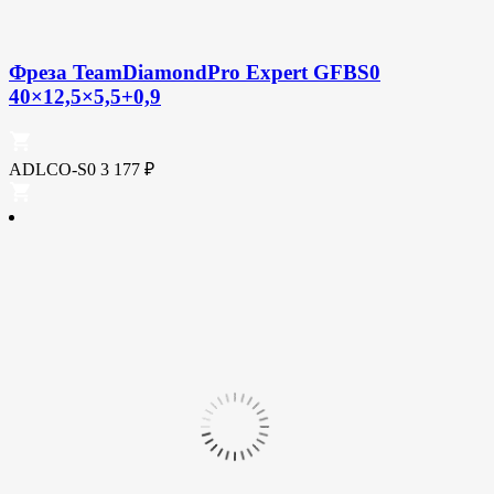
Фреза TeamDiamondPro Expert GFBS0
40×12,5×5,5+0,9
ADLCO-S0
3 177
₽