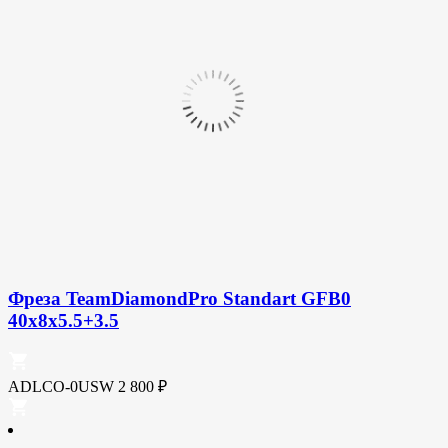
Фреза TeamDiamondPro Standart GFB0
40x8x5.5+3.5
ADLCO-0USW
2 800
₽