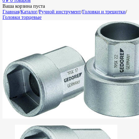
0
₽
0 товаров
Ваша корзина пуста
Главная
/
Каталог
/
Ручной инструмент
/
Головки и трещотки
/
Головки торцевые