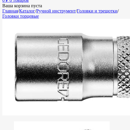
0
₽
0 товаров
Ваша корзина пуста
Главная
/
Каталог
/
Ручной инструмент
/
Головки и трещотки
/
Головки торцевые