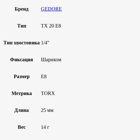
Бренд
GEDORE
Тип
TX 20 E8
Тип хвостовика
1/4"
Фиксация
Шариком
Размер
E8
Метрика
TORX
Длина
25 мм
Вес
14 г