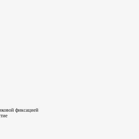
риковой фиксацией
ытие