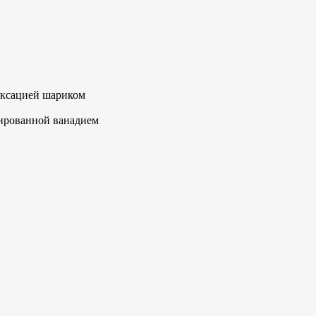
фиксацией шариком
гированной ванадием