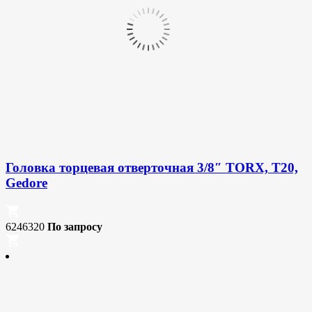
Головка торцевая отверточная 3/8″ TORX, T20,
Gedore
6246320
По запросу