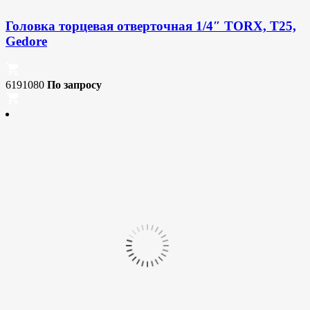
Головка торцевая отверточная 1/4″ TORX, T25,
Gedore
6191080
По запросу