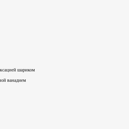
фиксацией шариком
ной ванадием