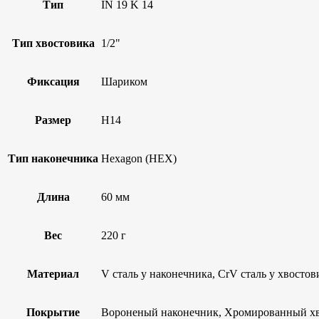
Тип
IN 19 K 14
Тип хвостовика
1/2"
Фиксация
Шариком
Размер
H14
Тип наконечника
Hexagon (HEX)
Длина
60 мм
Вес
220 г
Материал
V сталь у наконечника, CrV сталь у хвостов
Покрытие
Вороненый наконечник, Хромированный х