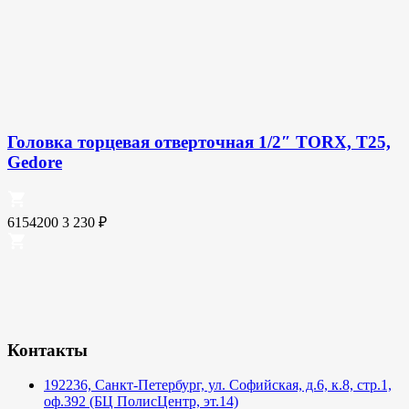
Головка торцевая отверточная 1/2″ TORX, T25,
Gedore
6154200
3 230
₽
Контакты
192236, Санкт-Петербург, ул. Софийская, д.6, к.8, стр.1,
оф.392 (БЦ ПолисЦентр, эт.14)