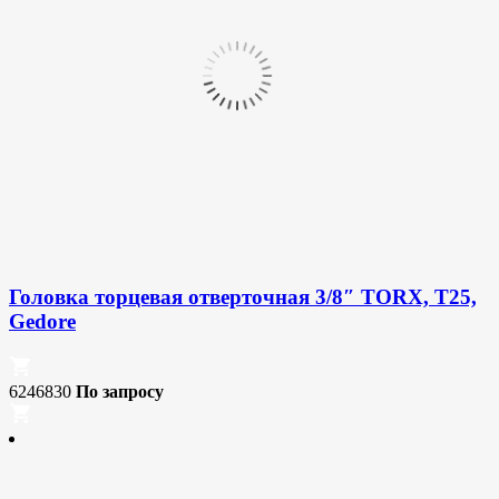
Головка торцевая отверточная 3/8″ TORX, T25,
Gedore
6246830
По запросу