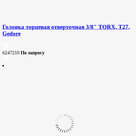
Головка торцевая отверточная 3/8″ TORX, T27,
Gedore
6247210
По запросу