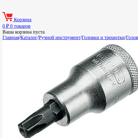
Корзина
0
₽
0 товаров
Ваша корзина пуста
Главная
/
Каталог
/
Ручной инструмент
/
Головки и трещотки
/
Голо