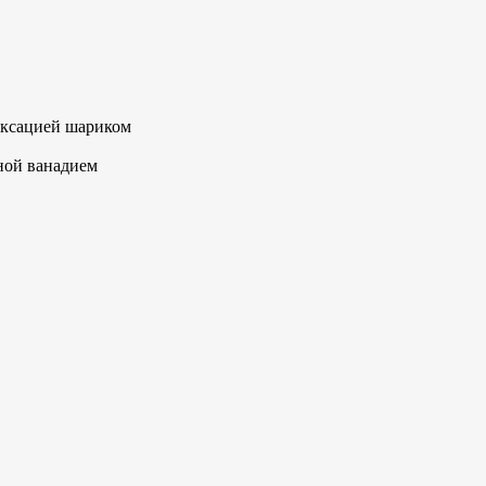
фиксацией шариком
ной ванадием