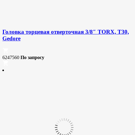
Головка торцевая отверточная 3/8″ TORX, T30,
Gedore
6247560
По запросу