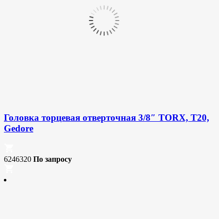
Головка торцевая отверточная 3/8″ TORX, T20,
Gedore
6246320
По запросу