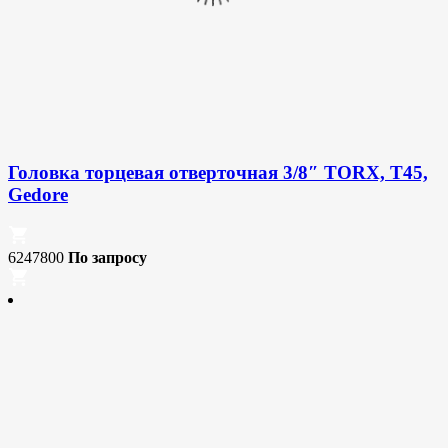
Головка торцевая отверточная 3/8″ TORX, T45,
Gedore
6247800
По запросу