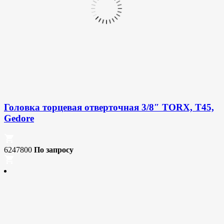
Головка торцевая отверточная 3/8″ TORX, T45,
Gedore
6247800
По запросу