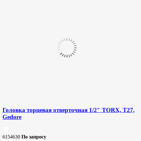
Головка торцевая отверточная 1/2″ TORX, T27,
Gedore
6154630
По запросу