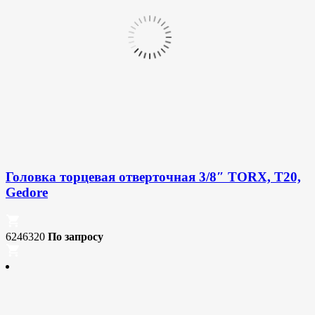
Головка торцевая отверточная 3/8″ TORX, T20,
Gedore
6246320
По запросу