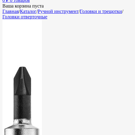
0
₽
0 товаров
Ваша корзина пуста
Главная
/
Каталог
/
Ручной инструмент
/
Головки и трещотки
/
Головки отверточные