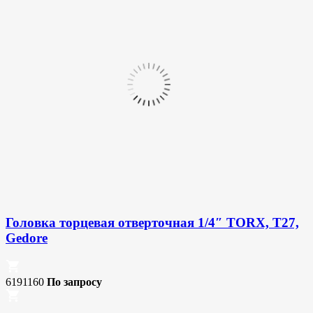
Головка торцевая отверточная 1/4″ TORX, T27,
Gedore
6191160
По запросу