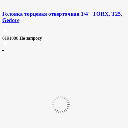
Головка торцевая отверточная 1/4″ TORX, T25,
Gedore
6191080
По запросу