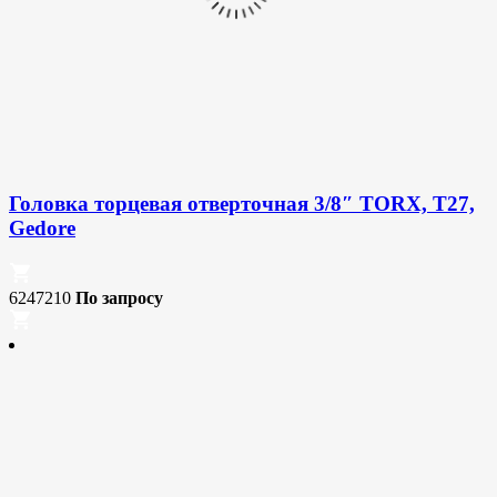
Головка торцевая отверточная 3/8″ TORX, T27,
Gedore
6247210
По запросу