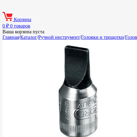
Корзина
0
₽
0 товаров
Ваша корзина пуста
Главная
/
Каталог
/
Ручной инструмент
/
Головки и трещотки
/
Голо