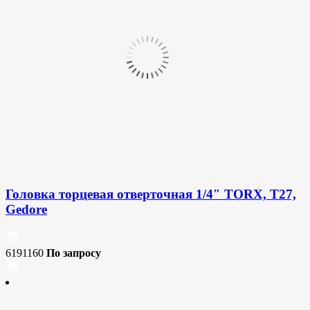
Головка торцевая отверточная 1/4″ TORX, T27,
Gedore
6191160
По запросу