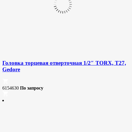
Головка торцевая отверточная 1/2″ TORX, T27,
Gedore
6154630
По запросу