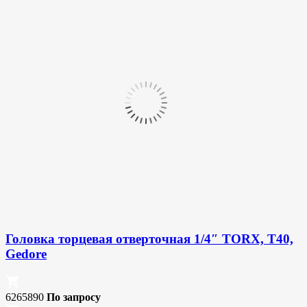
Головка торцевая отверточная 1/4″ TORX, T40,
Gedore
6265890
По запросу