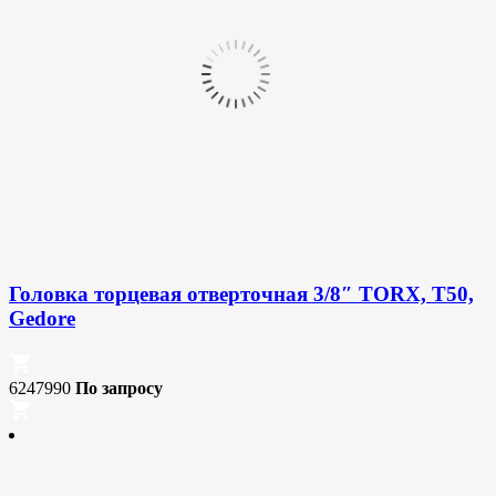
Головка торцевая отверточная 3/8″ TORX, T50,
Gedore
6247990
По запросу