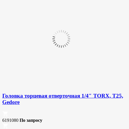
Головка торцевая отверточная 1/4″ TORX, T25,
Gedore
6191080
По запросу