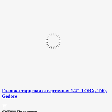
Головка торцевая отверточная 1/4″ TORX, T40,
Gedore
6265890
По запросу