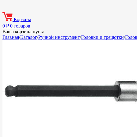
Корзина
0
₽
0 товаров
Ваша корзина пуста
Главная
/
Каталог
/
Ручной инструмент
/
Головки и трещотки
/
Голо