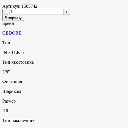
Артикул:
1505742
В корзину
Бренд
GEDORE
Тип
IN 30 LK 6
Тип хвостовика
3/8"
Фиксация
Шариком
Размер
H6
Тип наконечника