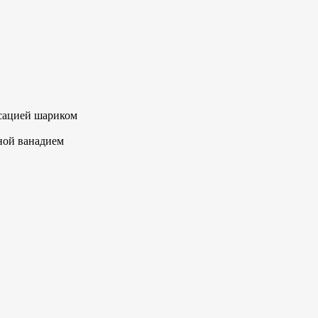
ксацией шариком
ной ванадием