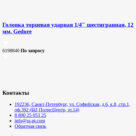
Головка торцевая ударная 1/4″ шестигранная, 12
мм, Gedore
6198840
По запросу
Контакты
192236, Санкт-Петербург, ул. Софийская, д.6, к.8, стр.1,
оф.392 (БЦ ПолисЦентр, эт.14)
8 800 25 053 25
info@ss-pt.com
Обратная связь