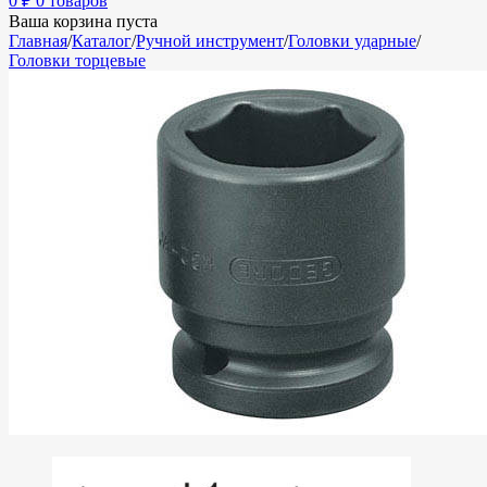
0
₽
0 товаров
Ваша корзина пуста
Главная
/
Каталог
/
Ручной инструмент
/
Головки ударные
/
Головки торцевые