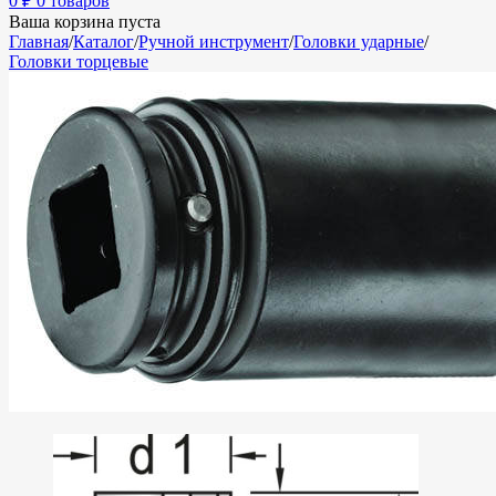
0
₽
0 товаров
Ваша корзина пуста
Главная
/
Каталог
/
Ручной инструмент
/
Головки ударные
/
Головки торцевые