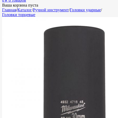
0
₽
0 товаров
Ваша корзина пуста
Главная
/
Каталог
/
Ручной инструмент
/
Головки ударные
/
Головки торцевые