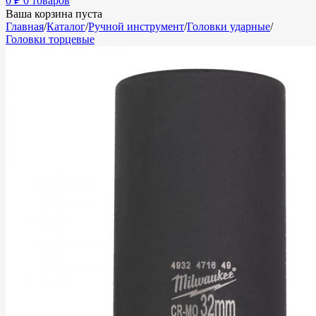
0
₽
0 товаров
Ваша корзина пуста
Главная
/
Каталог
/
Ручной инструмент
/
Головки ударные
/
Головки торцевые