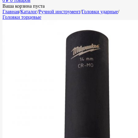
0
₽
0 товаров
Ваша корзина пуста
Главная
/
Каталог
/
Ручной инструмент
/
Головки ударные
/
Головки торцевые