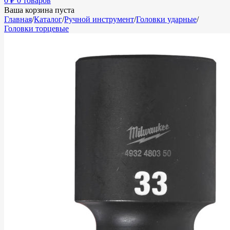
0
₽
0 товаров
Ваша корзина пуста
Главная
/
Каталог
/
Ручной инструмент
/
Головки ударные
/
Головки торцевые