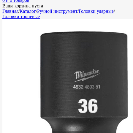
0
₽
0 товаров
Ваша корзина пуста
Главная
/
Каталог
/
Ручной инструмент
/
Головки ударные
/
Головки торцевые