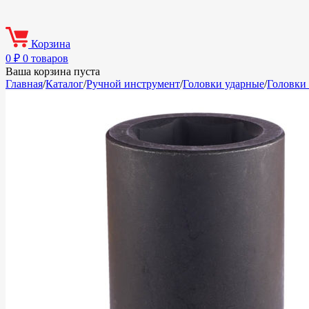
Корзина
0
₽
0 товаров
Ваша корзина пуста
Главная
/
Каталог
/
Ручной инструмент
/
Головки ударные
/
Головки