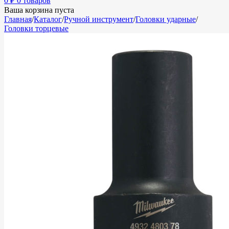
0
₽
0 товаров
Ваша корзина пуста
Главная
/
Каталог
/
Ручной инструмент
/
Головки ударные
/
Головки торцевые