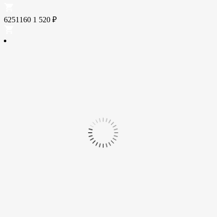
6251160
1 520
₽