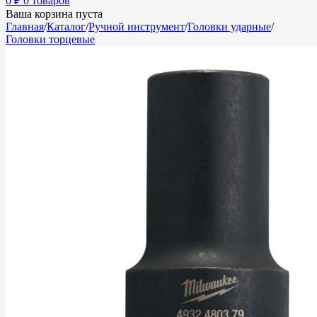
0
₽
0 товаров
Ваша корзина пуста
Главная
/
Каталог
/
Ручной инструмент
/
Головки ударные
/
Головки торцевые